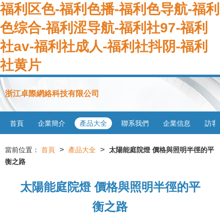
福利区色-福利色播-福利色导航-福利
色综合-福利涩导航-福利社97-福利
社av-福利社成人-福利社抖阴-福利
社黄片
浙江卓際網絡科技有限公司
首頁
企業簡介
產品大全
聯系我們
企業信息
訪客
>
>
當前位置：
首頁
產品大全
太陽能庭院燈 價格與照明半徑的平
衡之路
太陽能庭院燈 價格與照明半徑的平
衡之路