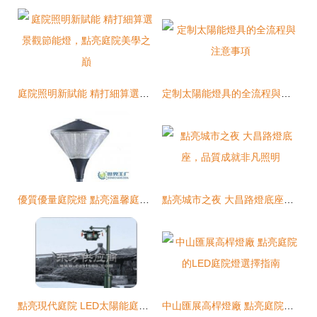
庭院照明新賦能 精打細算選景觀節能燈，點亮庭院美學之巔
定制太陽能燈具的全流程與注意事項
優質優量庭院燈 點亮溫馨庭院，照亮品質生活
點亮城市之夜 大昌路燈底座，品質成就非凡照明
點亮現代庭院 LED太陽能庭院燈的選擇與趨勢
中山匯展高桿燈廠 點亮庭院的LED庭院燈選擇指南