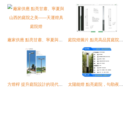
廠家供應 點亮甘肅、寧夏與山西的庭院之美——天運燈具庭院燈
庭院燈圖片 點亮高品質庭院照明的首選——北京環亞綠能照明設備有限責任公司
方燈桿 提升庭院設計的現代選擇
太陽能燈 點亮庭院，勾勒夜色動人的底色