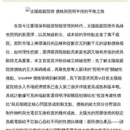
在當今注重環保和能源智能管理的時代，太陽能庭院燈作為綠
色照明的新選擇，以其無碳析出、成本節約等特點走進了萬千庭
院。面對市場上琳瑯滿目的品種和從數百元到數千元的波動價格檔
位，如何理性把握，選擇購買既能點亮家庭色調又物有所值的燈具
顯得尤為重要。本文首當其沖助你確立精確視野：先了解太陽能庭
院燈價格的五大籌碼構成，再聚焦那奪人眼球的“照明半徑”關鍵性
痛點。\n\n### 價格密碼剖解洞開，高下因需求而異\n目前太陽能
庭院燈步入市場經濟體系已進入第三個并伴隨更高成熟和版本戰。
具統計數據可見終端顧客選得明凈卻難阻犯嘀咕先“投資考慮性價
比”與后期穩定核心問題形成割裂支點。價格的絕大部分分野源自
制作物料與光電切互換程度的幾何成效。太陽光的照耀使燈的額定
負載電能給予芯核心晶柱不同的性價比構建：親民價位產品——諸