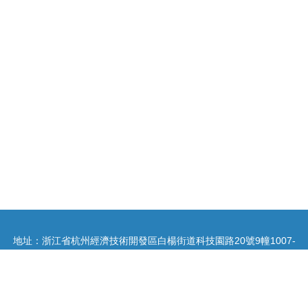
地址：浙江省杭州經濟技術開發區白楊街道科技園路20號9幢1007-
1009室
電話：-
Copyright © 2026
www.bdfzcm.cn
庭院燈
浙江卓際網絡科技有限公